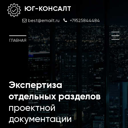
ЮГ-КОНСАЛТ
best@emailt.ru
+79525844484
ГЛАВНАЯ
й
Экспертиза
Техн
обс
отдельных разделов
и со
проектной
документации