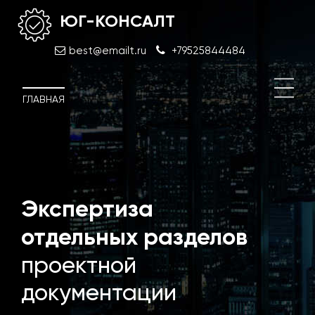
ЮГ-КОНСАЛТ
best@emailt.ru
+79525844484
ГЛАВНАЯ
й
Экспертиза
Техн
обс
отдельных разделов
и со
проектной
документации