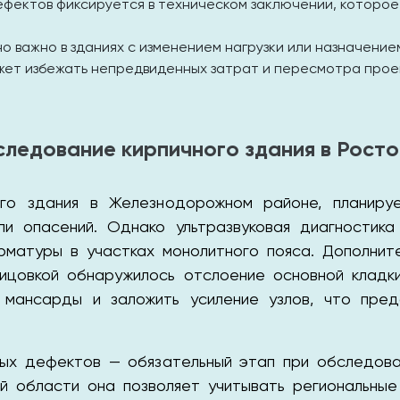
фектов фиксируется в техническом заключении, которое
о важно в зданиях с изменением нагрузки или назначени
жет избежать непредвиденных затрат и пересмотра прое
следование кирпичного здания в Рост
го здания в Железнодорожном районе, планируе
ли опасений. Однако ультразвуковая диагностика
рматуры в участках монолитного пояса. Дополнит
лицовкой обнаружилось отслоение основной кладк
а мансарды и заложить усиление узлов, что пре
тых дефектов — обязательный этап при обследова
ой области она позволяет учитывать региональны