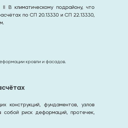
 II В климатическому подрайону, что
счётах по СП 20.13330 и СП 22.13330,
м.
еформации кровли и фасадов.
асчётах
х конструкций, фундаментов, узлов
а собой риск деформаций, протечек,