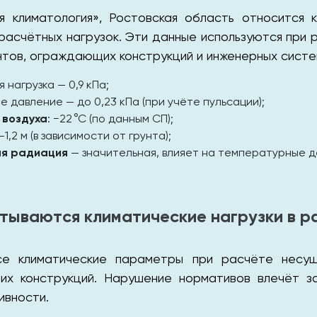
я климатология», Ростовская область относится к
счётных нагрузок. Эти данные используются при ра
тов, ограждающих конструкций и инженерных систе
ая нагрузка — 0,9 кПа;
ное давление — до 0,23 кПа (при учёте пульсации);
 воздуха
: −22 °C (по данным СП);
9–1,2 м (в зависимости от грунта);
ая радиация
— значительная, влияет на температурные д
итываются климатические нагрузки в р
се климатические параметры при расчёте несущи
х конструкций. Нарушение нормативов влечёт з
ивности.