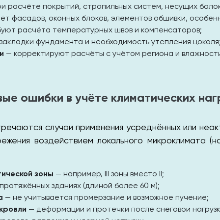
и расчёте покрытий, стропильных систем, несущих балок
ёт фасадов, оконных блоков, элементов обшивки, особен
уют расчёта температурных швов и компенсаторов;
закладки фундамента и необходимость утепления цоколя
и
— корректируют расчёты с учётом региона и влажности
вые ошибки в учёте климатических наг
тречаются случаи применения усреднённых или неак
режения воздействием локального микроклимата (на
тической зоны
— например, III зоны вместо II;
 протяжённых зданиях (длиной более 60 м);
а
— не учитывается промерзание и возможное пучение;
кровли
— деформации и протечки после снеговой нагрузк