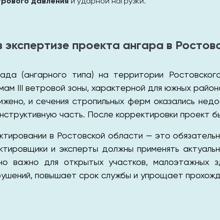
трового давления
и ударной нагрузки.
 в экспертизе проекта ангара в Ростов
лада (ангарного типа) на территории Ростовског
ам III ветровой зоны, характерной для южных райо
нижено, и сечения стропильных ферм оказались нед
онструктивную часть. После корректировки проект б
ектировании в Ростовской области — это обязатель
ектировщики и эксперты должны применять актуаль
о важно для открытых участков, малоэтажных зда
ушений, повышает срок службы и упрощает прохожд