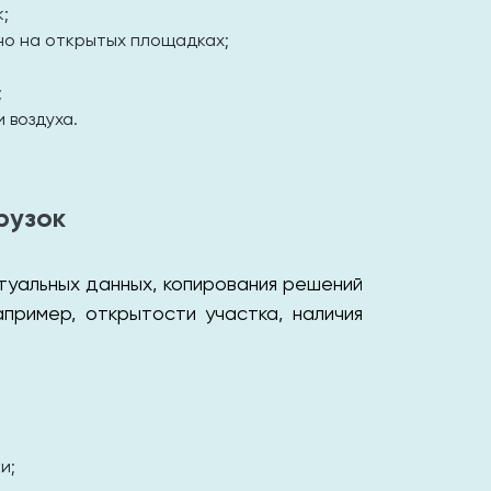
;
но на открытых площадках;
;
 воздуха.
рузок
туальных данных, копирования решений
пример, открытости участка, наличия
и;